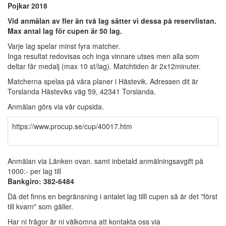
Pojkar 2018
Vid anmälan av fler än två lag sätter vi dessa på reservlistan.
Max antal lag för cu
pen är 50 lag.
Varje lag spelar minst fyra matcher.
Inga resultat redovisas och inga vinnare utses men alla som
deltar får medalj (max 10 st/lag). Matchtiden är 2x12minuter.
Matcherna spelas på våra planer i Hästevik. Adressen dit är
Torslanda Hästeviks väg 59, 42341 Torslanda.
Anmälan görs via vår cupsida.
https://www.procup.se/cup/40017.htm
Anmälan via Länken ovan. samt inbetald anmälningsavgift på
1000:- per lag till
Bankgiro:
382-6484
Då det finns en begränsning i antalet lag tilll cupen så är det "först
till kvarn" som gäller.
Har ni frågor är ni välkomna att kontakta oss via