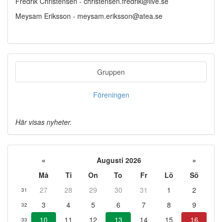
Fredrik Christensen - christensen.fredrik@live.se
Meysam Eriksson - meysam.eriksson@atea.se
Gruppen
Föreningen
Här visas nyheter.
«
Augusti 2026
»
Må
Ti
On
To
Fr
Lö
Sö
27
28
29
30
31
1
2
31
3
4
5
6
7
8
9
32
10
11
12
13
14
15
16
33