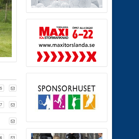
75
47
76