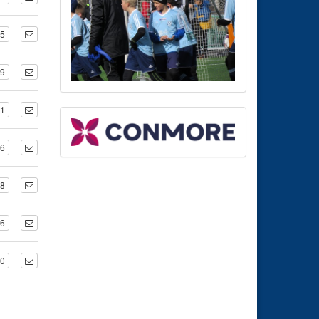
65
49
61
66
68
06
90