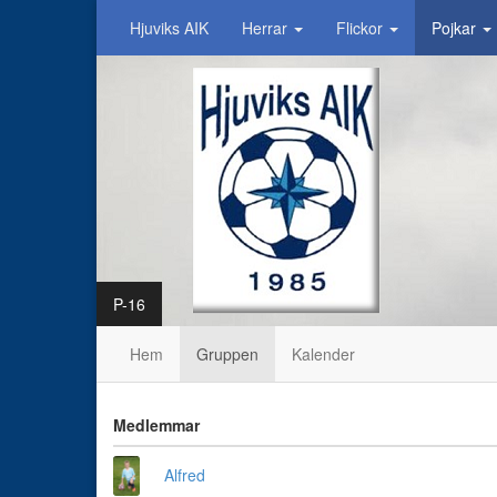
Hjuviks AIK
Herrar
Flickor
Pojkar
P-16
Hem
Gruppen
Kalender
Medlemmar
Alfred