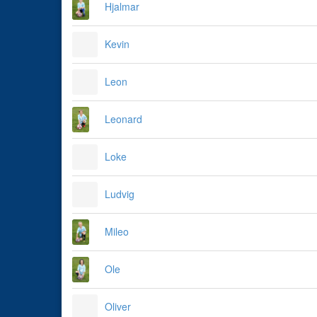
Hjalmar
Kevin
Leon
Leonard
Loke
Ludvig
Mileo
Ole
Oliver